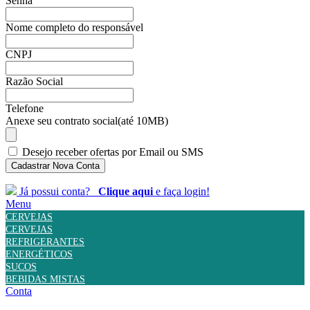
Senha
Nome completo do responsável
CNPJ
Razão Social
Telefone
Anexe seu contrato social(até 10MB)
Desejo receber ofertas por Email ou SMS
Cadastrar Nova Conta
Já possui conta?
Clique aqui
e faça login!
Menu
CERVEJAS
CERVEJAS
REFRIGERANTES
ENERGÉTICOS
SUCOS
BEBIDAS MISTAS
Conta