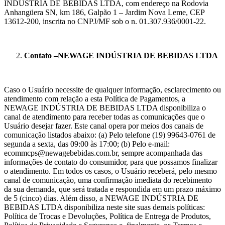
INDÚSTRIA DE BEBIDAS LTDA, com endereço na Rodovia
Anhangüera SN, km 186, Galpão 1 – Jardim Nova Leme, CEP
13612-200, inscrita no CNPJ/MF sob o n. 01.307.936/0001-22.
Contato –NEWAGE INDÚSTRIA DE BEBIDAS LTDA
Caso o Usuário necessite de qualquer informação, esclarecimento ou
atendimento com relação a esta Política de Pagamentos, a
NEWAGE INDÚSTRIA DE BEBIDAS LTDA disponibiliza o
canal de atendimento para receber todas as comunicações que o
Usuário desejar fazer. Este canal opera por meios dos canais de
comunicação listados abaixo: (a) Pelo telefone (19) 99643-0761 de
segunda a sexta, das 09:00 às 17:00; (b) Pelo e-mail:
ecommcps@newagebebidas.com.br, sempre acompanhada das
informações de contato do consumidor, para que possamos finalizar
o atendimento. Em todos os casos, o Usuário receberá, pelo mesmo
canal de comunicação, uma confirmação imediata do recebimento
da sua demanda, que será tratada e respondida em um prazo máximo
de 5 (cinco) dias. Além disso, a NEWAGE INDÚSTRIA DE
BEBIDAS LTDA disponibiliza neste site suas demais políticas:
Política de Trocas e Devoluções, Política de Entrega de Produtos,