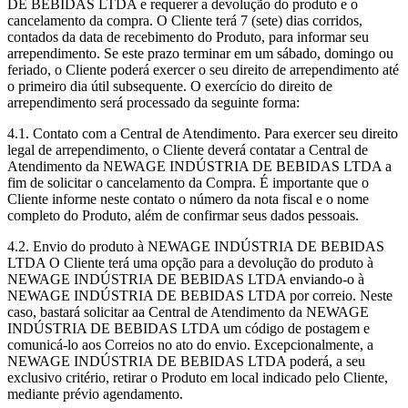
DE BEBIDAS LTDA e requerer a devolução do produto e o
cancelamento da compra. O Cliente terá 7 (sete) dias corridos,
contados da data de recebimento do Produto, para informar seu
arrependimento. Se este prazo terminar em um sábado, domingo ou
feriado, o Cliente poderá exercer o seu direito de arrependimento até
o primeiro dia útil subsequente. O exercício do direito de
arrependimento será processado da seguinte forma:
4.1. Contato com a Central de Atendimento. Para exercer seu direito
legal de arrependimento, o Cliente deverá contatar a Central de
Atendimento da NEWAGE INDÚSTRIA DE BEBIDAS LTDA a
fim de solicitar o cancelamento da Compra. É importante que o
Cliente informe neste contato o número da nota fiscal e o nome
completo do Produto, além de confirmar seus dados pessoais.
4.2. Envio do produto à NEWAGE INDÚSTRIA DE BEBIDAS
LTDA O Cliente terá uma opção para a devolução do produto à
NEWAGE INDÚSTRIA DE BEBIDAS LTDA enviando-o à
NEWAGE INDÚSTRIA DE BEBIDAS LTDA por correio. Neste
caso, bastará solicitar aa Central de Atendimento da NEWAGE
INDÚSTRIA DE BEBIDAS LTDA um código de postagem e
comunicá-lo aos Correios no ato do envio. Excepcionalmente, a
NEWAGE INDÚSTRIA DE BEBIDAS LTDA poderá, a seu
exclusivo critério, retirar o Produto em local indicado pelo Cliente,
mediante prévio agendamento.