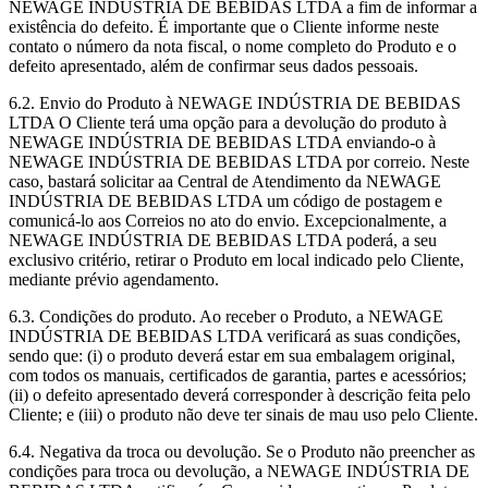
NEWAGE INDÚSTRIA DE BEBIDAS LTDA a fim de informar a
existência do defeito. É importante que o Cliente informe neste
contato o número da nota fiscal, o nome completo do Produto e o
defeito apresentado, além de confirmar seus dados pessoais.
6.2. Envio do Produto à NEWAGE INDÚSTRIA DE BEBIDAS
LTDA O Cliente terá uma opção para a devolução do produto à
NEWAGE INDÚSTRIA DE BEBIDAS LTDA enviando-o à
NEWAGE INDÚSTRIA DE BEBIDAS LTDA por correio. Neste
caso, bastará solicitar aa Central de Atendimento da NEWAGE
INDÚSTRIA DE BEBIDAS LTDA um código de postagem e
comunicá-lo aos Correios no ato do envio. Excepcionalmente, a
NEWAGE INDÚSTRIA DE BEBIDAS LTDA poderá, a seu
exclusivo critério, retirar o Produto em local indicado pelo Cliente,
mediante prévio agendamento.
6.3. Condições do produto. Ao receber o Produto, a NEWAGE
INDÚSTRIA DE BEBIDAS LTDA verificará as suas condições,
sendo que: (i) o produto deverá estar em sua embalagem original,
com todos os manuais, certificados de garantia, partes e acessórios;
(ii) o defeito apresentado deverá corresponder à descrição feita pelo
Cliente; e (iii) o produto não deve ter sinais de mau uso pelo Cliente.
6.4. Negativa da troca ou devolução. Se o Produto não preencher as
condições para troca ou devolução, a NEWAGE INDÚSTRIA DE