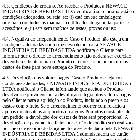
4.3. Condições do produto. Ao receber o Produto, a NEWAGE
INDÚSTRIA DE BEBIDAS LTDA verificará se o mesmo está em
condições adequadas, ou seja, se: (i) está em sua embalagem
original, com todos os manuais, certificados de garantia, partes e
acessórios; e (ii) está sem indícios de testes, provas ou uso.
4.4. Negativa do arrependimento. Caso o Produto não esteja em
condições adequadas conforme descrito acima, a NEWAGE
INDÚSTRIA DE BEBIDAS LTDA notificará o Cliente para
informar que o direito ao arrependimento não poderá ser exercido,
devendo o Cliente retirar o Produto em questão ou arcar com os
custos de frete para nova entrega do Produto.
4.5. Devolução dos valores pagos. Caso o Produto esteja em
condições adequadas, a NEWAGE INDÚSTRIA DE BEBIDAS
LTDA notificará o Cliente informando que aceitou o Produto
devolvido e providenciará a devolução integral dos valores pagos
pelo Cliente para a aquisição do Produto, incluindo o preço e os
custos com o frete. Se o arrependimento ocorrer com relação a
apenas um dos itens adquiridos ou alguns Produtos constantes de
um pedido, a devolução dos custos de frete será proporcional. A
devolução de pagamentos feitos por cartão de crédito será realizada
por meio de estorno do lançamento, a ser solicitado pela NEWAGE
INDÚSTRIA DE BEBIDAS LTDA à administradora do cartão
utilizado em, no máximo, 72 (setenta e duas) horas após a aceitação